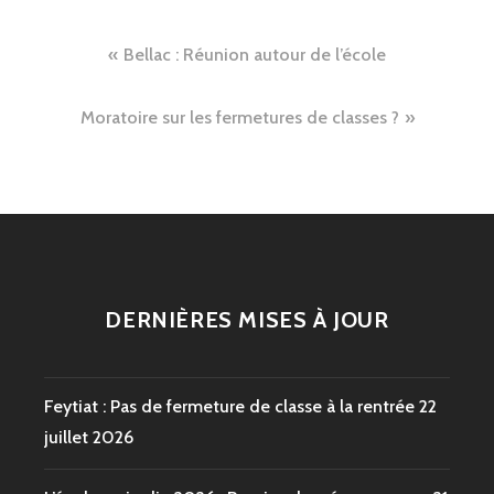
Navigation
Bellac : Réunion autour de l’école
de
Moratoire sur les fermetures de classes ?
l’article
DERNIÈRES MISES À JOUR
Feytiat : Pas de fermeture de classe à la rentrée
22
juillet 2026