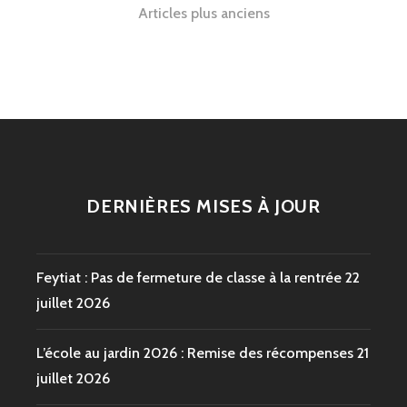
Navigation
Articles plus anciens
des
articles
DERNIÈRES MISES À JOUR
Feytiat : Pas de fermeture de classe à la rentrée
22
juillet 2026
L’école au jardin 2026 : Remise des récompenses
21
juillet 2026