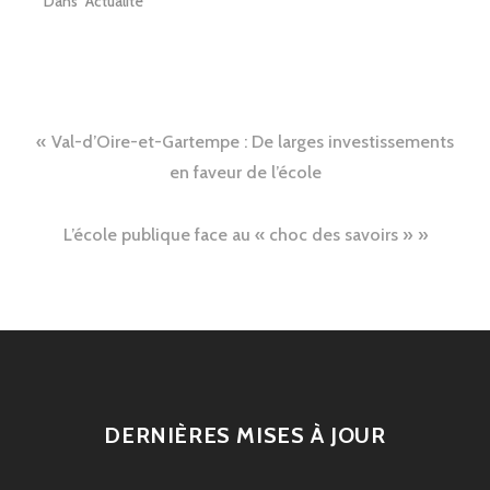
Dans "Actualité"
Navigation
Val-d’Oire-et-Gartempe : De larges investissements
de
en faveur de l’école
l’article
L’école publique face au « choc des savoirs »
DERNIÈRES MISES À JOUR