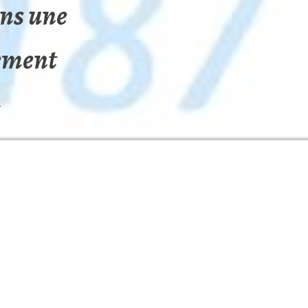
ns une
ement
»