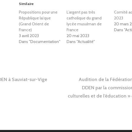
Similaire
Propositions pour une
L’argent pas très
Comité a
République laïque
catholique du grand
2023
(Grand Orient de
lycée musulman de
20 mars 
France)
France
Dans "Acti
3 avril 2023
20 mai 2023
Dans "Documentation"
Dans "Actualité"
tion
DEN à Sauviat-sur-Vige
Audition de la Fédératio
DDEN par la commission
culturelles et de l’éducation 
e