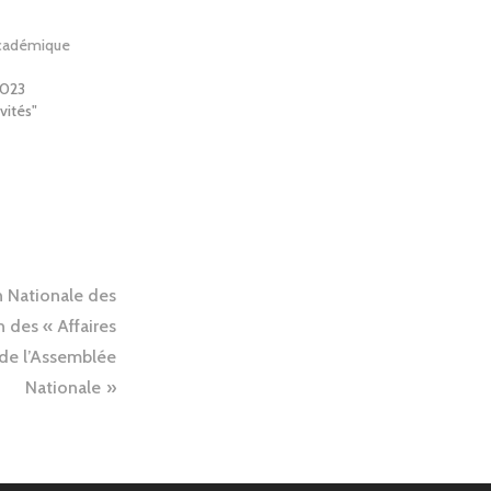
cadémique
2023
vités"
n Nationale des
 des « Affaires
» de l’Assemblée
Nationale