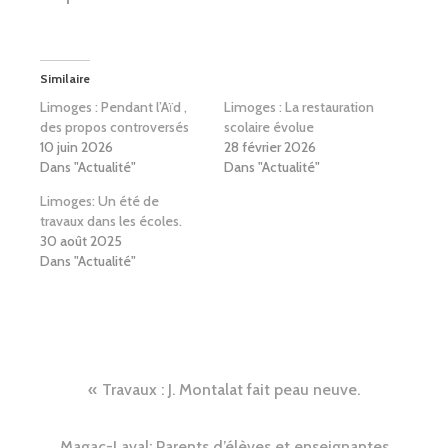
Similaire
Limoges : Pendant l’Aïd ,
Limoges : La restauration
des propos controversés
scolaire évolue
10 juin 2026
28 février 2026
Dans "Actualité"
Dans "Actualité"
Limoges: Un été de
travaux dans les écoles.
30 août 2025
Dans "Actualité"
Navigation
Travaux : J. Montalat fait peau neuve.
de
Magac-Laval: Parents d’élèves et enseignantes