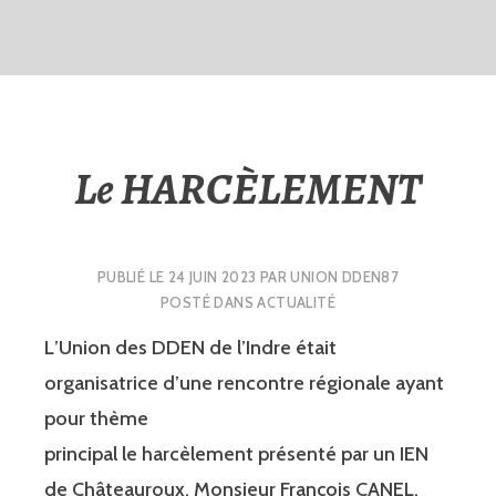
Le HARCÈLEMENT
PUBLIÉ LE
24 JUIN 2023
PAR
UNION DDEN87
POSTÉ DANS
ACTUALITÉ
L
’
Un
ion des DDEN de l
’
Indre é
ta
i
t
or
ganisatrice d
’
une r
encontre région
ale a
yant
pour thèm
e
principal le harcè
lement
présenté par un I
EN
de Ch
âteauroux, Monsieur
François
CANEL.