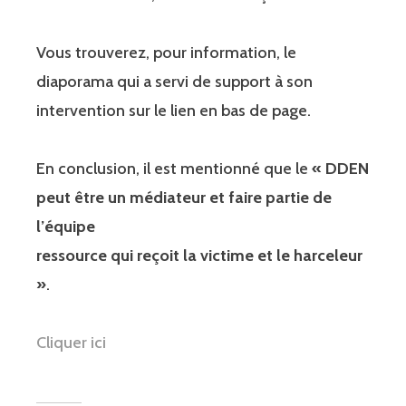
Vous trouv
erez, pour inf
ormation,
le
di
ap
orama
qui a servi de support à son
intervention sur le lien en bas de page.
En conclusion, il est mentionné que le
«
DDEN
peut être un médiateur et faire part
ie de
l
’
équipe
re
ssource qui reçoit la victime et
l
e
harceleur
»
.
Cliquer ici