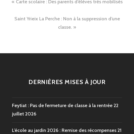
Navigation
Carte scolaire : Des parents d’élèves très mobilisés
de
Saint Yrieix La Perche : Non à la suppression d’une
l’article
classe.
DERNIÈRES MISES À JOUR
Feytiat : Pas de fermeture de classe à la rentrée
22
juillet 2026
L’école au jardin 2026 : Remise des récompenses
21