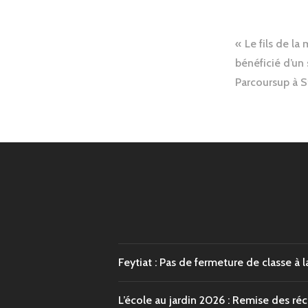
Naviga
Le fils de la
de
bénéficié d’u
Parcoursup à S
l’articl
Feytiat : Pas de fermeture de classe à l
L’école au jardin 2026 : Remise des r