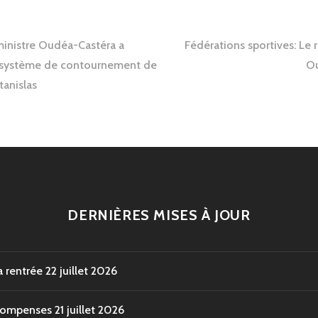
tion
 ministre Oudéa-Castéra a
Fédérations sportives: Le r
n système de contournement de
Ou
tanislas
e
DERNIÈRES MISES À JOUR
a rentrée
22 juillet 2026
écompenses
21 juillet 2026