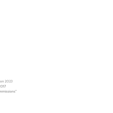
on 2023
 2017
mmissions"