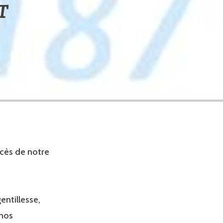
T
cès de notre
entillesse,
nos