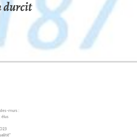
n durcit
des-murs :
 élus
2023
alité"