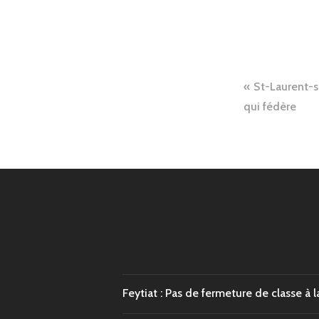
Naviga
St-Laurent-s
de
qui fédère
l’articl
Feytiat : Pas de fermeture de classe à l