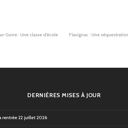
tion
ur-Gorre : Une classe d’école
Flavignac : Une séquestrati
e
DERNIÈRES MISES À JOUR
a rentrée
22 juillet 2026