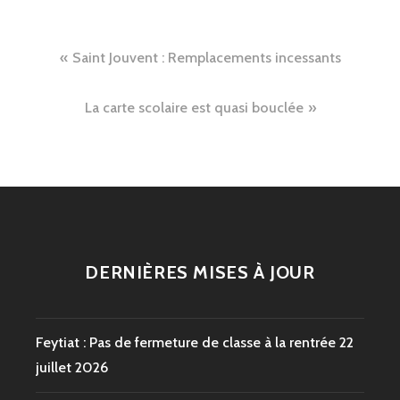
Navigation
Saint Jouvent : Remplacements incessants
de
La carte scolaire est quasi bouclée
l’article
DERNIÈRES MISES À JOUR
Feytiat : Pas de fermeture de classe à la rentrée
22
juillet 2026