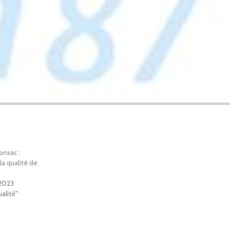
nsac :
la qualité de
 2023
alité"