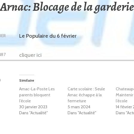
Arnac: Blocage de la garderie
Le Populaire du 6 février
IER
cliquer ici
N87
D
Similaire
Arnac-La-Poste Les
Carte scolaire : Seule
Chateaupo
parents bloquent
Arnac échappe à la
Maintenir 
l’école
fermeture
l’école
30 janvier 2023
5 mars 2024
14 février
Dans "Actualité"
Dans "Actualité"
Dans "Actu