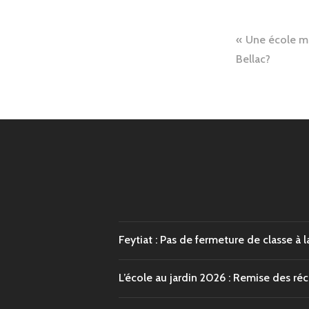
Naviga
Une école ma
de
Bellac?
l’articl
Feytiat : Pas de fermeture de classe à l
L’école au jardin 2026 : Remise des r