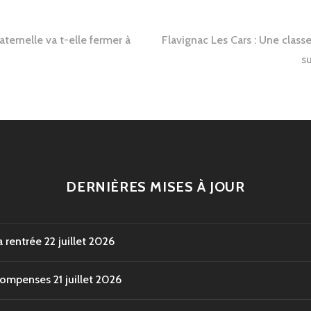
tion
ternelle va t-elle fermer à
Flavignac Les Cars : Une class
s
e
DERNIÈRES MISES À JOUR
a rentrée
22 juillet 2026
écompenses
21 juillet 2026